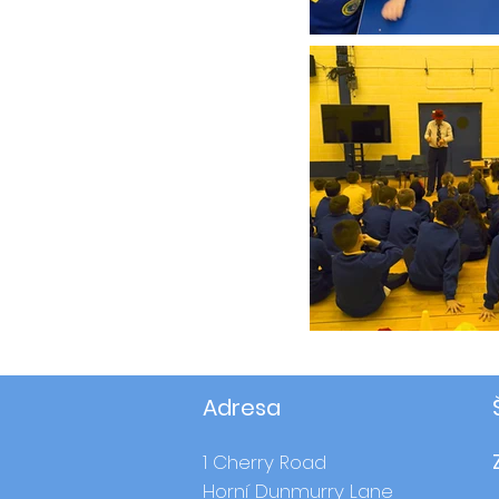
Adresa
1 Cherry Road
Horní Dunmurry Lane