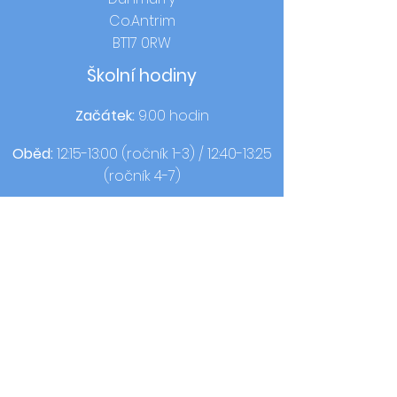
Co.Antrim
BT17 0RW
Školní hodiny
Začátek:
9.00 hodin
Oběd:
12:15-13:00 (ročník 1-3) / 12:40-13:25
(ročník 4-7)
Domácí čas:
14:00 (ročník 1-3) / 15:00
(ročník 4-7)
Kontakt
T:
02890613050
F:
02890620440
© 2021 od OLQOP. Design by
Celá
škola