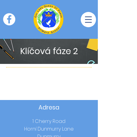
Klíčová fáze 2
Adresa
1 Cherry Road
Horní Dunmurry Lane
Dunmurry