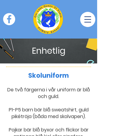
Enhetlig
Skoluniform
De två färgerna i vår uniform är blå
och guld.
P1-P5 barn bär blå sweatshirt, guld
pikétröja (båda med skolvapen).
Pojkar bär blå byxor och flickor bär