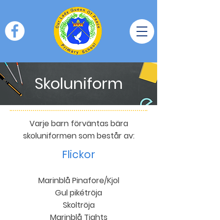
Skoluniform
Varje barn förväntas bära
skoluniformen som består av:
Flickor
Marinblå Pinafore/Kjol
Gul pikétröja
Skoltröja
Marinblå Tights