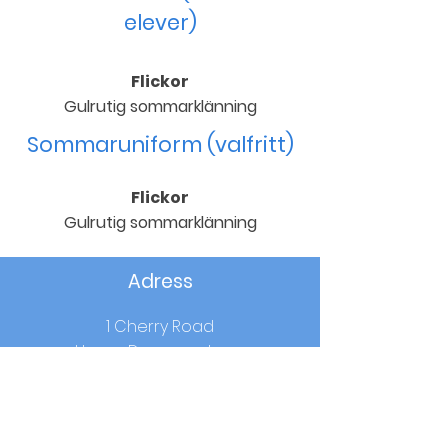
elever)
Flickor
Gulrutig sommarklänning
Sommaruniform (valfritt)
Flickor
Gulrutig sommarklänning
Adress
1 Cherry Road
Upper Dunmurry Lane
Dunmurry
Co.Antrim
BT17 0RW