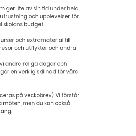
er lite av sin tid under hela
r, utrustning och upplevelser för
al skolans budget.
urser och extramaterial till
resor och utflykter och andra
i andra roliga dagar och
gör en verklig skillnad för våra
eras på veckobrev). Vi förstår
 våra möten, men du kan också
mang.