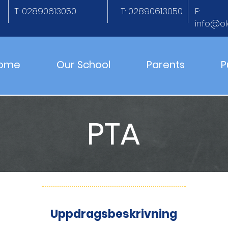
T: 02890613050
T: 02890613050
E:
info@ol
ome
Our School
Parents
P
PTA
Uppdragsbeskrivning