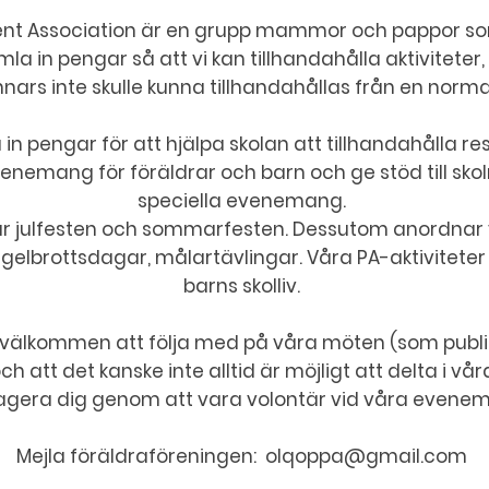
nt Association är en grupp mammor och pappor som g
samla in pengar så att vi kan tillhandahålla aktivitete
ars inte skulle kunna tillhandahållas från en norm
in pengar för att hjälpa skolan att tillhandahålla res
enemang för föräldrar och barn och ge stöd till skol
speciella evenemang.
julfesten och sommarfesten. Dessutom anordnar v
egelbrottsdagar, målartävlingar. Våra PA-aktiviteter 
barns skolliv.
 välkommen att följa med på våra möten (som public
 och att det kanske inte alltid är möjligt att delta i
gera dig genom att vara volontär vid våra evene
Mejla föräldraföreningen:
olqoppa@gmail.com