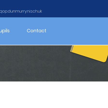
qop.dunmurry.ni.sch.uk
upils
Contact