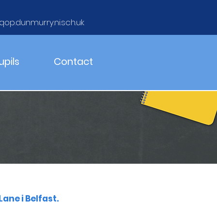
qop.dunmurry.ni.sch.uk
upils
Contact
ne i Belfast.