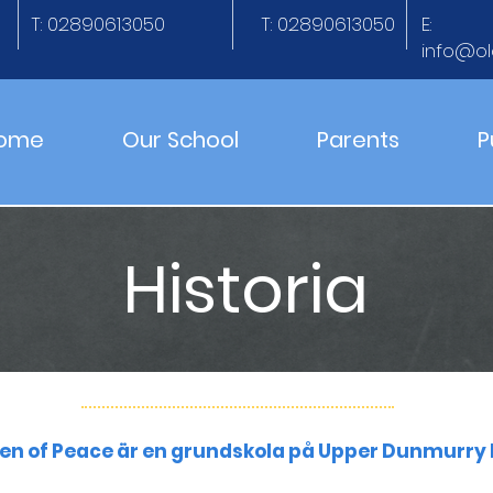
T: 02890613050
T: 02890613050
E:
info@ol
ome
Our School
Parents
P
Historia
n of Peace är en grundskola på Upper Dunmurry La