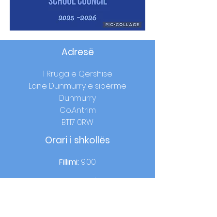
Adresë
1 Rruga e Qershisë
Lane Dunmurry e sipërme
Dunmurry
Co.Antrim
BT17 0RW
Orari i shkollës
Fillimi:
9.00
Dreka:
12:15-13:00 (viti 1-3) / 12:40 - 13:25
(viti 4-7)
Ora e shtëpisë:
14:00 (viti 1-3) / 15:00 (viti