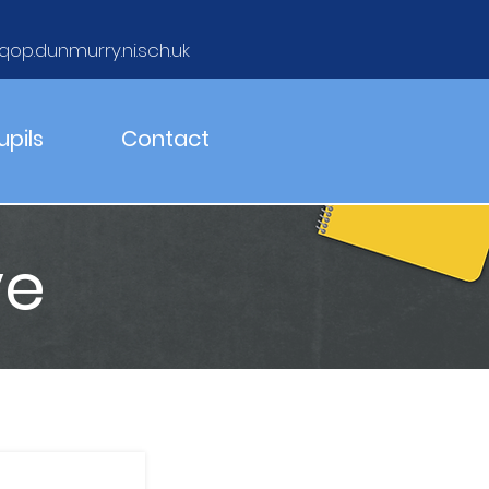
qop.dunmurry.ni.sch.uk
upils
Contact
ve