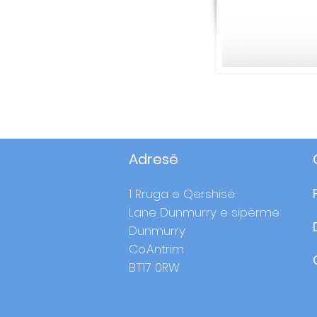
Adresë
1 Rruga e Qershisë
Lane Dunmurry e sipërme
Dunmurry
Co.Antrim
BT17 0RW