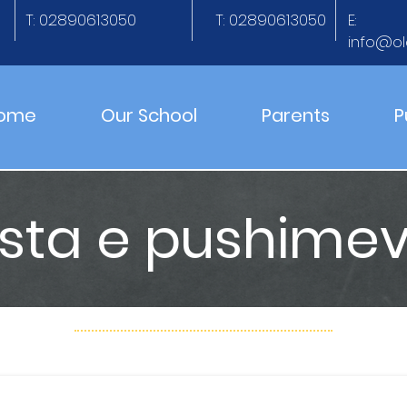
T: 02890613050
T: 02890613050
E:
info@ol
ome
Our School
Parents
P
ista e pushime