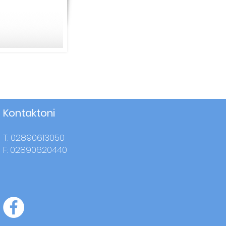
Kontaktoni
T: 02890613050
F: 02890620440