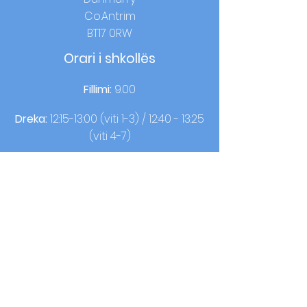
Co.Antrim
BT17 0RW
Orari i shkollës
Fillimi:
9.00
Dreka:
12:15-13:00 (viti 1-3) / 12:40 - 13:25
(viti 4-7)
Ora e shtëpisë:
14:00 (viti 1-3) / 15:00 (viti
4-7)
Kontaktoni
T:
02890613050
F:
02890620440
© 2021 nga OLQOP. Dizajn nga
Gjithëshkollë