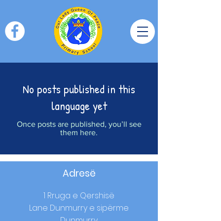
No posts published in this
language yet
Once posts are published, you’ll see
them here.
Adresë
1 Rruga e Qershisë
Lane Dunmurry e sipërme
Dunmurry