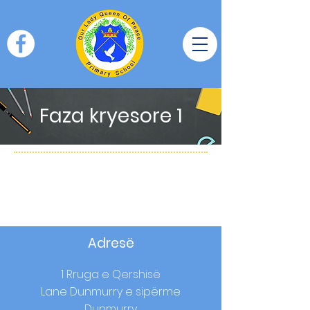
Faza kryesore 1
Adresë
1 Rruga e Qershisë
Lane Dunmurry e sipërme
Dunmurry