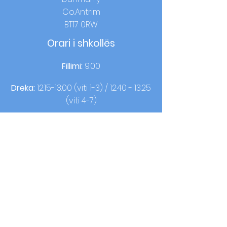
Co.Antrim
BT17 0RW
Orari i shkollës
Fillimi:
9.00
Dreka:
12:15-13:00 (viti 1-3) / 12:40 - 13:25
(viti 4-7)
Ora e shtëpisë:
14:00 (viti 1-3) / 15:00 (viti
4-7)
Kontaktoni
T:
02890613050
F:
02890620440
© 2021 nga OLQOP. Dizajn nga
Gjithëshkollë