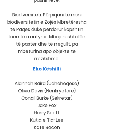
pushimeve.
Biodiversiteti: Përpiquni të rrisni
biodiversitetin e Zojës Mbretëresha
të Paqes duke përdorur kopshtin
tonë të ri natyror. Mbajeni shkollën
të pastër dhe të rregullt, pa
mbeturina apo objekte të
rrezikshme.
Eko Këshilli
Alannah Baird (Udhëheqëse)
Olivia Davis (Nënkryetare)
Conall Burke (Sekretar)
Jake Fox
Harry Scott
Kutia e Tia-Lee
Kate Bacon