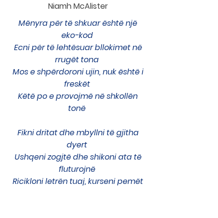
Niamh McAlister
Mënyra për të shkuar është një
eko-kod
Ecni për të lehtësuar bllokimet në
rrugët tona
Mos e shpërdoroni ujin, nuk është i
freskët
Këtë po e provojmë në shkollën
tonë
Fikni dritat dhe mbyllni të gjitha
dyert
Ushqeni zogjtë dhe shikoni ata të
fluturojnë
Ricikloni letrën tuaj, kurseni pemët
tona
Kjo është ajo që po bënin në Zonja
Mbretëresha e Paqes