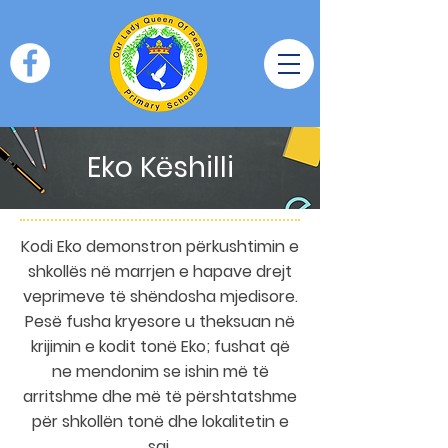
Eko Këshilli
Kodi Eko demonstron përkushtimin e
shkollës në marrjen e hapave drejt
veprimeve të shëndosha mjedisore.
Pesë fusha kryesore u theksuan në
krijimin e kodit tonë Eko; fushat që
ne mendonim se ishin më të
arritshme dhe më të përshtatshme
për shkollën tonë dhe lokalitetin e
saj.