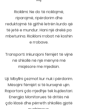
Riciklimi: Ne do të riciklojmë,
riparojmë, ripërdorim dhe
reduktojmë të gjithë letrën kurdo që
të jetë e mundur. Hani një drekë pa
mbeturina. Ricikloni rrobat në koshin
e rrobave.
Transporti: Inkurajoni fëmijët të vijnë
në shkollë në një mënyrë më
miqësore me mjedisin.
Uji: Mbyllni çezmat kur nuk i përdorim.
Mësojini fëmijët si të kursejnë ujin.
Raportoni çdo rrjedhje tek kujdestari.
Energjia: Monitorues të dritës në
çdo klasë dhe përreth shkollës gjatë