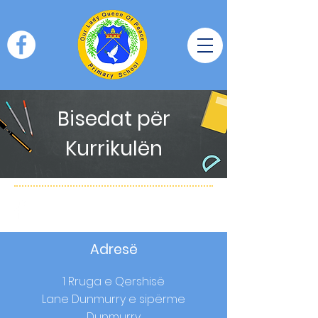
Bisedat për
Kurrikulën
Adresë
1 Rruga e Qershisë
Lane Dunmurry e sipërme
Dunmurry