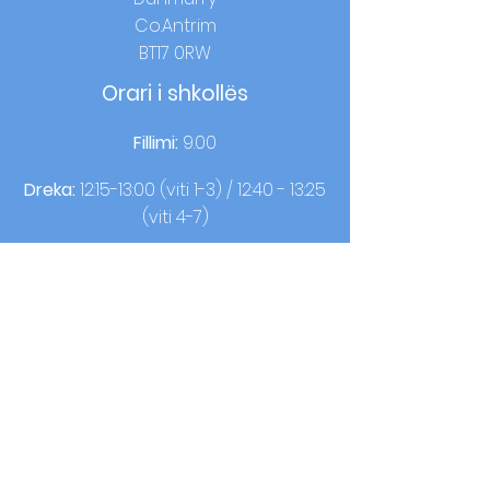
Co.Antrim
BT17 0RW
Orari i shkollës
Fillimi:
9.00
Dreka:
12:15-13:00 (viti 1-3) / 12:40 - 13:25
(viti 4-7)
Ora e shtëpisë:
14:00 (viti 1-3) / 15:00 (viti
4-7)
Kontaktoni
T:
02890613050
F:
02890620440
© 2021 nga OLQOP. Dizajn nga
Gjithëshkollë