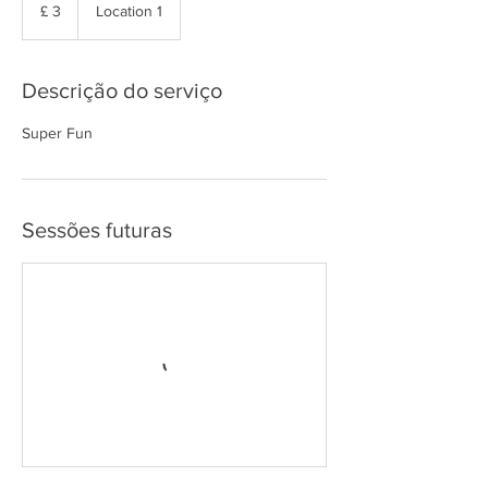
Libras
£ 3
Location 1
esterlinas
Descrição do serviço
Super Fun
Sessões futuras