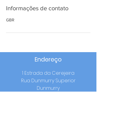
Informações de contato
GBR
Endereço
1 Estrada da Cerejeira
Rua Dunmurry Superior
Dunmurry
Co. Antrim
BT17 0RW
Horário escolar
Início:
9h00