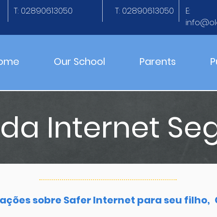
T: 02890613050
T: 02890613050
E:
info@ol
ome
Our School
Parents
P
 da Internet Se
ções sobre Safer Internet para seu filho,