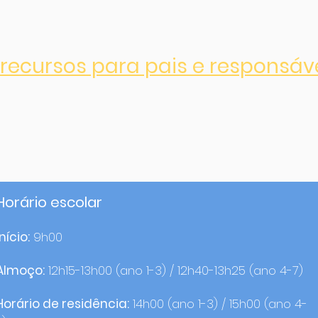
recursos para pais e responsáv
Horário escolar
Início:
9h00
Almoço:
12h15-13h00 (ano 1-3) / 12h40-13h25 (ano 4-7)
Horário de residência:
14h00 (ano 1-3) / 15h00 (ano 4-