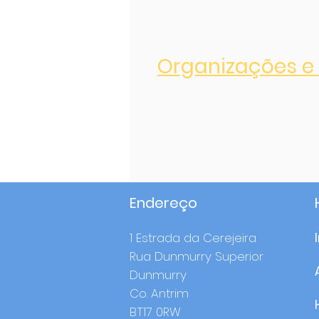
Organizações e 
Endereço
1 Estrada da Cerejeira
Rua Dunmurry Superior
Dunmurry
Co. Antrim
BT17 0RW