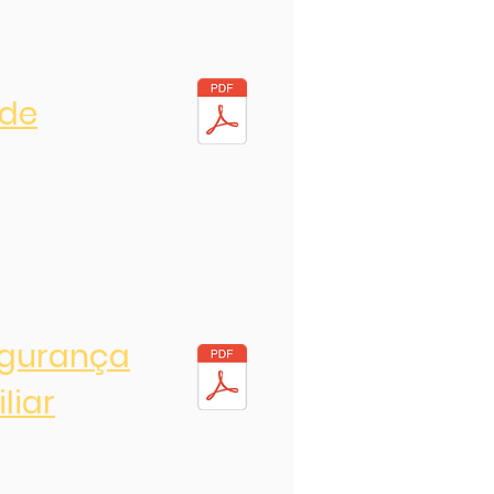
 de
egurança
liar