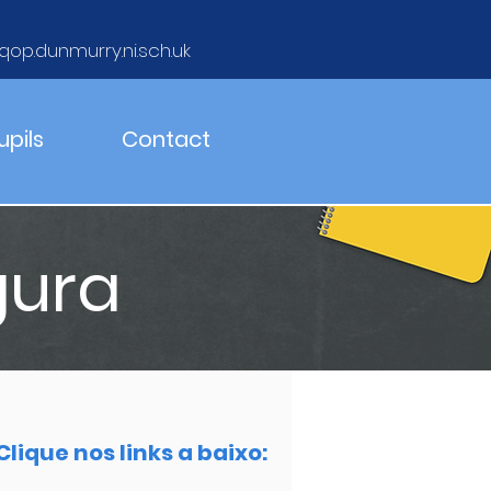
qop.dunmurry.ni.sch.uk
upils
Contact
gura
Clique nos links a baixo: