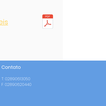
eis
Contato
T: 02890613050
F: 02890620440