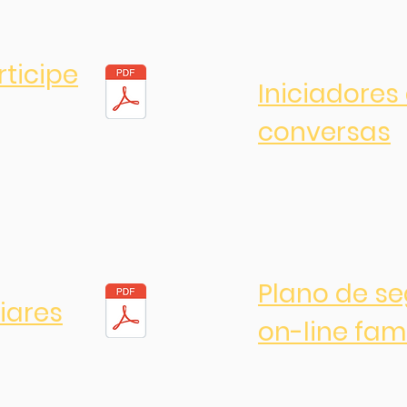
rticipe
Iniciadores
conversas
Plano de s
iares
on-line fami