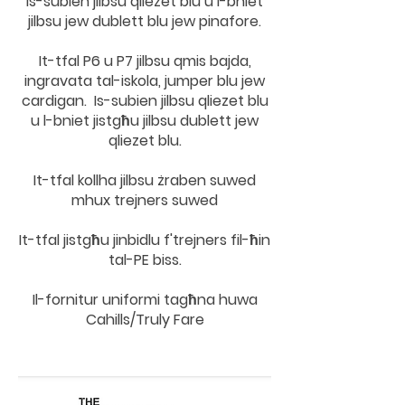
Is-subien jilbsu qliezet blu u l-bniet
jilbsu jew dublett blu jew pinafore.
It-tfal P6 u P7 jilbsu qmis bajda,
ingravata tal-iskola, jumper blu jew
cardigan. Is-subien jilbsu qliezet blu
u l-bniet jistgħu jilbsu dublett jew
qliezet blu.
It-tfal kollha jilbsu żraben suwed
mhux trejners suwed
It-tfal jistgħu jinbidlu f'trejners fil-ħin
tal-PE biss.
Il-fornitur uniformi tagħna huwa
Cahills/Truly Fare