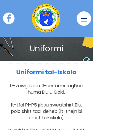
Uniformi
Uniformi tal-Iskola
Iż-żewġ kuluri fl-uniformi tagħna
huma Blu u Gold.
It-tfal P1-P5 jilbsu sweatshirt Blu,
polo shirt tad-deheb (it-tnejn bi
crest tal-iskola).