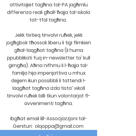
attivitajiet tagħna tal-PA jagħmlu
differenza reali għall-ħajja tal-iskola
tat-tfal tagħna.
Jekk tixtieq tinvolvi ruħek, jekk
jogħġbok tħossok liberu li tiġi flimkien
għal-laqgħat tagħna (li huma
ppubblikati fuq in-newsletter ta' kull
ġimgħa). Aħna nifhmu li l-ħajja tal-
familja hija impenjattiva u mhux
dejjem ikun possibbli li tattendi l-
laqgħat tagħna iżda tista’ wkoll
tinvolvi ruħek billi tkun volontarjat fl-
avvenimenti tagħna.
Ibgħat email lill-Assoċjazzjoni tal-
Ġenituri:
olqoppa@gmail.com