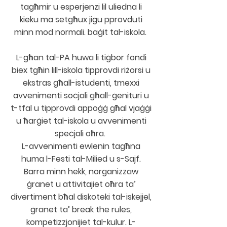
tagħmir u esperjenzi lil uliedna li
kieku ma setgħux jiġu pprovduti
minn mod normali. baġit tal-iskola.
L-għan tal-PA huwa li tiġbor fondi
biex tgħin lill-iskola tipprovdi riżorsi u
ekstras għall-istudenti, tmexxi
avvenimenti soċjali għall-ġenituri u
t-tfal u tipprovdi appoġġ għal vjaġġi
u ħarġiet tal-iskola u avvenimenti
speċjali oħra.
L-avvenimenti ewlenin tagħna
huma l-Festi tal-Milied u s-Sajf.
Barra minn hekk, norganizzaw
ġranet u attivitajiet oħra ta’
divertiment bħal diskoteki tal-iskejjel,
ġranet ta’ break the rules,
kompetizzjonijiet tal-kulur. L-