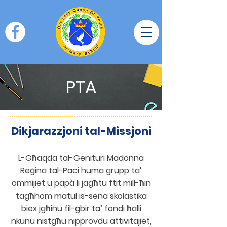
PTA
Dikjarazzjoni tal-Missjoni
L-Għaqda tal-Ġenituri Madonna
Reġina tal-Paċi huma grupp ta’
ommijiet u papà li jagħtu ftit mill-ħin
tagħhom matul is-sena skolastika
biex jgħinu fil-ġbir ta’ fondi ħalli
nkunu nistgħu nipprovdu attivitajiet,