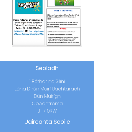
Seoladh
1 Bóthar na Silíní
Lána Dhún Muirí Uachtarach
Dún Muirígh
Co.Aontroma
BT17 0RW
Uaireanta Scoile