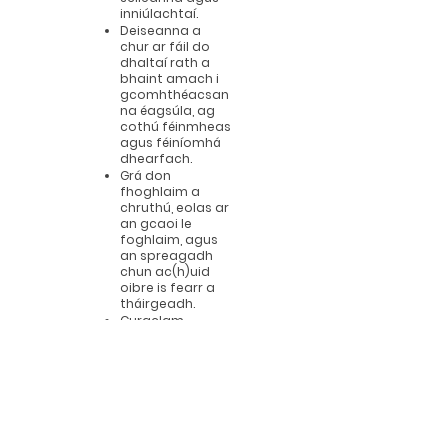
inniúlachtaí.
Deiseanna a
chur ar fáil do
dhaltaí rath a
bhaint amach i
gcomhthéacsan
na éagsúla, ag
cothú féinmheas
agus féiníomhá
dhearfach.
Grá don
fhoghlaim a
chruthú, eolas ar
an gcaoi le
foghlaim, agus
an spreagadh
chun ac(h)uid
oibre is fearr a
tháirgeadh.
Curaclam
leathan cothrom
a sholáthar a
oireann do
riachtanais gach
dalta ag a
c(h)uid
forbartha.