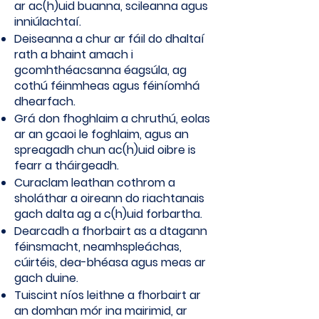
ar ac(h)uid buanna, scileanna agus
inniúlachtaí.
Deiseanna a chur ar fáil do dhaltaí
rath a bhaint amach i
gcomhthéacsanna éagsúla, ag
cothú féinmheas agus féiníomhá
dhearfach.
Grá don fhoghlaim a chruthú, eolas
ar an gcaoi le foghlaim, agus an
spreagadh chun ac(h)uid oibre is
fearr a tháirgeadh.
Curaclam leathan cothrom a
sholáthar a oireann do riachtanais
gach dalta ag a c(h)uid forbartha.
Dearcadh a fhorbairt as a dtagann
féinsmacht, neamhspleáchas,
cúirtéis, dea-bhéasa agus meas ar
gach duine.
Tuiscint níos leithne a fhorbairt ar
an domhan mór ina mairimid, ar