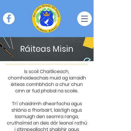
Ráiteas Misin
Is scoil Chaitliceach,
chomhoideachais muid ag iarraidh
éiteas comhbhách a chur chun
cinn ar fud phobal na scoile.
Trí chaidrimh dhearfacha agus
shlána a fhorbairt, laistigh agus
lasmuigh den seomra ranga,
cruthaímid an deis dár leanaí rathú
i dtimpeallacht shaibhir agus