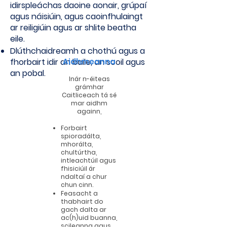
idirspleáchas daoine aonair, grúpaí
agus náisiúin, agus caoinfhulaingt
ar reiligiúin agus ar shlite beatha
eile.
Dlúthchaidreamh a chothú agus a
fhorbairt idir an baile, an scoil agus
Aidhmeanna
an pobal.
Inár n-éiteas
grámhar
Caitliceach tá sé
mar aidhm
againn,
Forbairt
spioradálta,
mhorálta,
chultúrtha,
intleachtúil agus
fhisiciúil ár
ndaltaí a chur
chun cinn.
Feasacht a
thabhairt do
gach dalta ar
ac(h)uid buanna,
scileanna agus