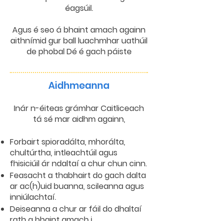
éagsúil.
Agus é seo á bhaint amach againn
aithnímid gur ball luachmhar uathúil
de phobal Dé é gach páiste
Aidhmeanna
Inár n-éiteas grámhar Caitliceach
tá sé mar aidhm againn,
Forbairt spioradálta, mhorálta,
chultúrtha, intleachtúil agus
fhisiciúil ár ndaltaí a chur chun cinn.
Feasacht a thabhairt do gach dalta
ar ac(h)uid buanna, scileanna agus
inniúlachtaí.
Deiseanna a chur ar fáil do dhaltaí
rath a bhaint amach i