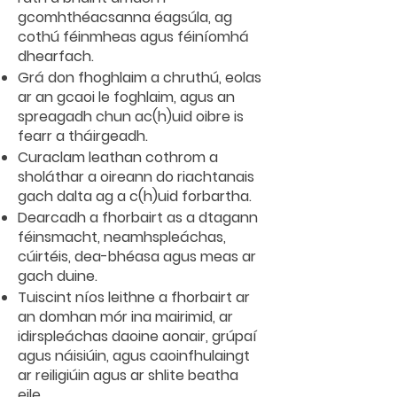
gcomhthéacsanna éagsúla, ag
cothú féinmheas agus féiníomhá
dhearfach.
Grá don fhoghlaim a chruthú, eolas
ar an gcaoi le foghlaim, agus an
spreagadh chun ac(h)uid oibre is
fearr a tháirgeadh.
Curaclam leathan cothrom a
sholáthar a oireann do riachtanais
gach dalta ag a c(h)uid forbartha.
Dearcadh a fhorbairt as a dtagann
féinsmacht, neamhspleáchas,
cúirtéis, dea-bhéasa agus meas ar
gach duine.
Tuiscint níos leithne a fhorbairt ar
an domhan mór ina mairimid, ar
idirspleáchas daoine aonair, grúpaí
agus náisiúin, agus caoinfhulaingt
ar reiligiúin agus ar shlite beatha
eile.