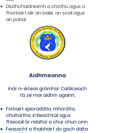
Dlúthchaidreamh a chothú agus a
fhorbairt idir an baile, an scoil agus
an pobal.
Aidhmeanna
Inár n-éiteas grámhar Caitliceach
tá sé mar aidhm againn,
Forbairt spioradálta, mhorálta,
chultúrtha, intleachtúil agus
fhisiciúil ár ndaltaí a chur chun cinn.
Feasacht a thabhairt do gach dalta