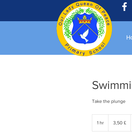
H
Swimmi
Take the plunge
3,50
Suurbritannia
1 hr
1
3,50 £
naelsterlingit
h