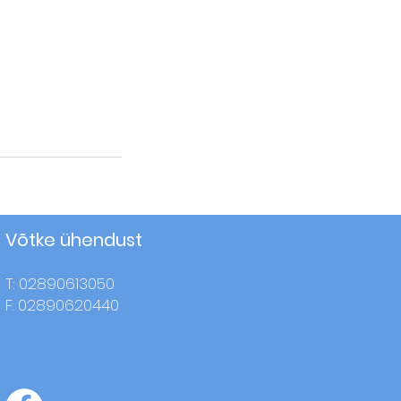
Võtke ühendust
T: 02890613050
F: 02890620440