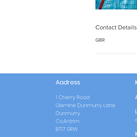
Contact Details
GBR
Aadress
1 Cherry Road
Ülemine Dunmurry Lane
Dunmurry
Co.Antrim
BT17 0RW