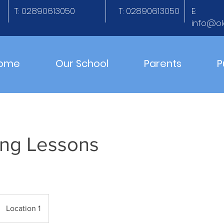
T: 02890613050
T: 02890613050
E:
info@ol
ome
Our School
Parents
P
ng Lessons
Location 1