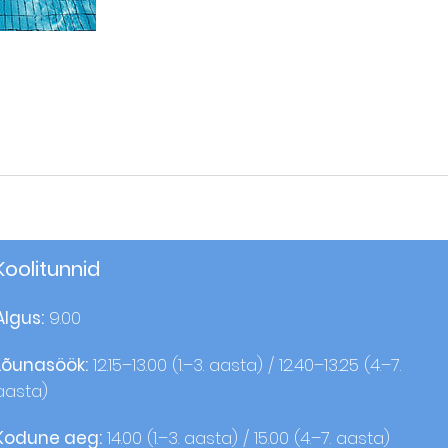
Koolitunnid
Algus:
9.00
Lõunasöök:
12.15–13.00 (1.–3. aasta) / 12.40–13.25 (4.–7.
aasta)
Kodune aeg:
14.00 (1.–3. aasta) / 15.00 (4.–7. aasta)