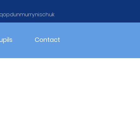
qop.dunmurry.ni.sch.uk
upils
Contact