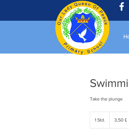
H
Swimmi
Take the plunge
3,50
Britische
1 Std.
1
3,50 £
Pfund
S