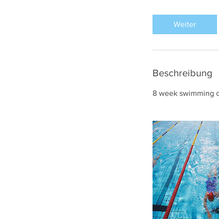
t
d
Weiter
Beschreibung
8 week swimming cou