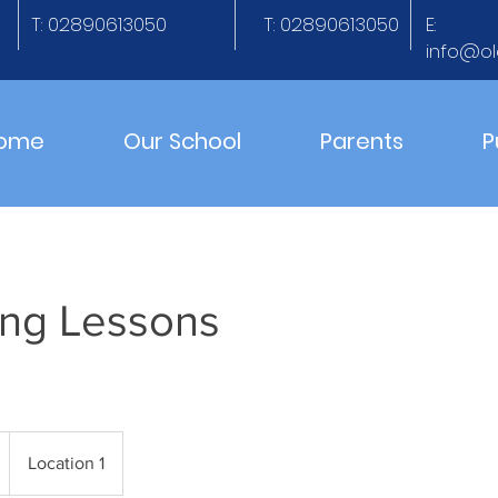
T: 02890613050
T: 02890613050
E:
info@ol
ome
Our School
Parents
P
ng Lessons
Location 1