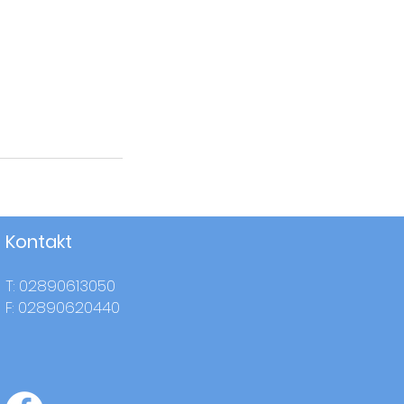
Kontakt
T: 02890613050
F: 02890620440