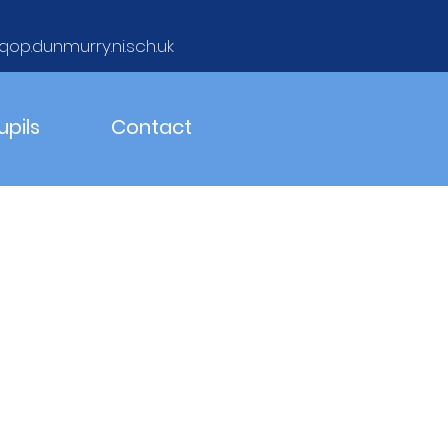
qop.dunmurry.ni.sch.uk
upils
Contact