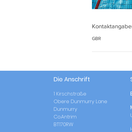
Kontaktangabe
GBR
Die Anschrift
1 Kirschstraße
Obere Dunmurry Lane
Dunmurry
Co.Antrim
BT170RW