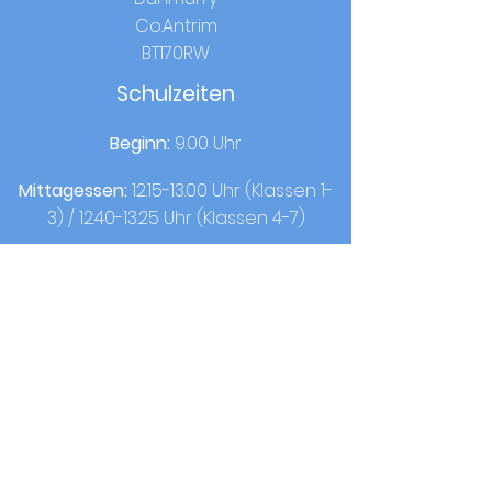
Co.Antrim
BT170RW
Schulzeiten
Beginn:
9.00 Uhr
Mittagessen:
12.15-13.00
Uhr (Klassen 1-
3) /
12.40-13.25
Uhr (Klassen 4-7)
Heimatzeit
:
14.00 Uhr (Klasse 1-3) / 15.00
Uhr (Klasse 4-7)
Kontakt
T:
02890613050
F:
02890620440
© 2021 von OLQOP. Design von
Ganze Schule