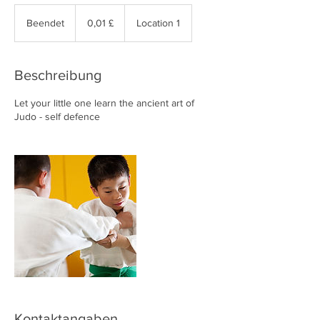
0,01
Britische
Beendet
B
0,01 £
Location 1
Pfund
e
e
n
Beschreibung
d
e
Let your little one learn the ancient art of
t
Judo - self defence
Kontaktangaben