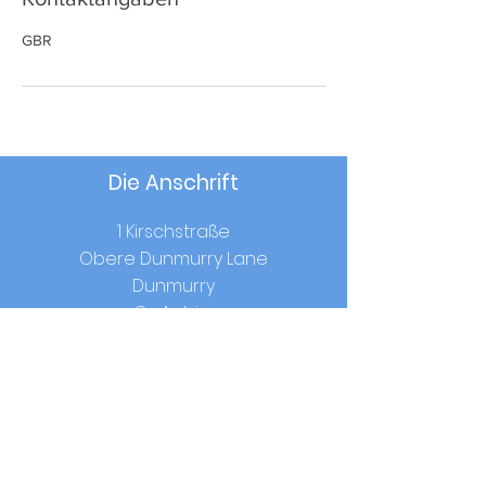
GBR
Die Anschrift
1 Kirschstraße
Obere Dunmurry Lane
Dunmurry
Co.Antrim
BT170RW
Schulzeiten
Beginn:
9.00 Uhr
Mittagessen:
12.15-13.00
Uhr (Klassen 1-