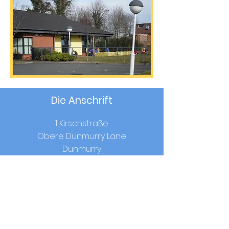
Die Anschrift
1 Kirschstraße
Obere Dunmurry Lane
Dunmurry
Co.Antrim
BT170RW
Schulzeiten
Beginn:
9.00 Uhr