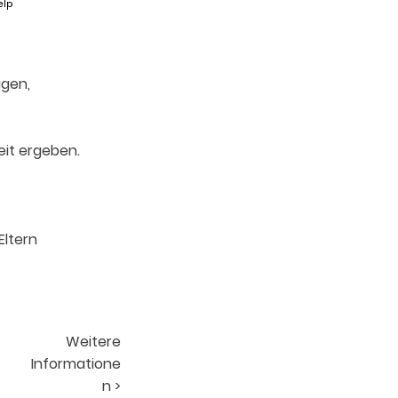
elp
igen,
eit ergeben.
Eltern
Weitere
Informatione
n >