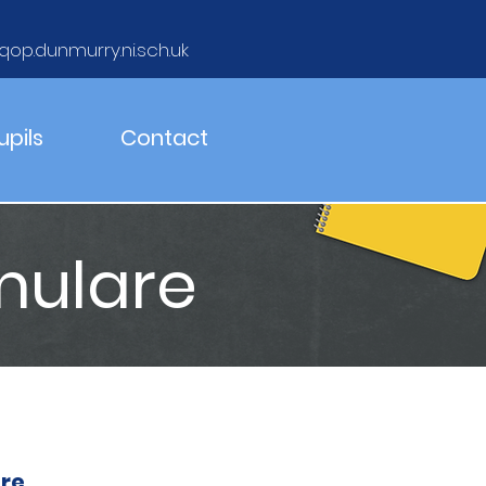
qop.dunmurry.ni.sch.uk
upils
Contact
mulare
re