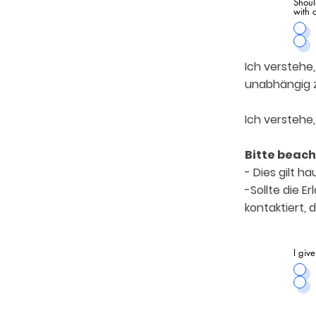
Shoul
with 
Ich verstehe
unabhängig z
Ich verstehe,
Bitte beach
- Dies gilt h
-Sollte die E
kontaktiert, 
I giv