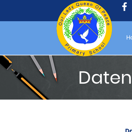
H
Daten
Da