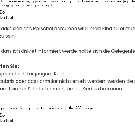
d it be necessary, I give permission for my child to receive intimate care (e.g. h
changing or following toileting).
Do
Do Not
, dass sich das Personal bemühen wird, mein Kind zu ermut
u sein.
 dass ich diskret informiert werde, sollte sich die Gelegenh
ten Sie:
auptsächlich für jüngere Kinder.
rlaubnis oder das Formular nicht erteilt werden, werden die 
damit sie zur Schule kommen, um ihr Kind zu betreuen.
e permission for my child to participate in the RSE programme.
Do
Do Not