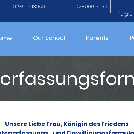
T: 02890613050
T: 02890613050
E:
info@ol
ome
Our School
Parents
P
erfassungsfor
Unsere Liebe Frau, Königin des Friedens
tenerfassungs- und Einwilligungsformula