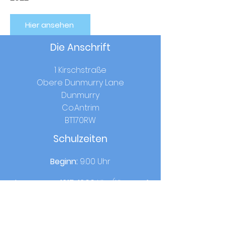
Hier ansehen
Die Anschrift
1 Kirschstraße
Obere Dunmurry Lane
Dunmurry
Co.Antrim
BT170RW
Schulzeiten
Beginn:
9.00 Uhr
Mittagessen:
12.15-13.00
Uhr (Klassen 1-
3) /
12.40-13.25
Uhr (Klassen 4-7)
Heimatzeit
:
14.00 Uhr (Klasse 1-3) / 15.00