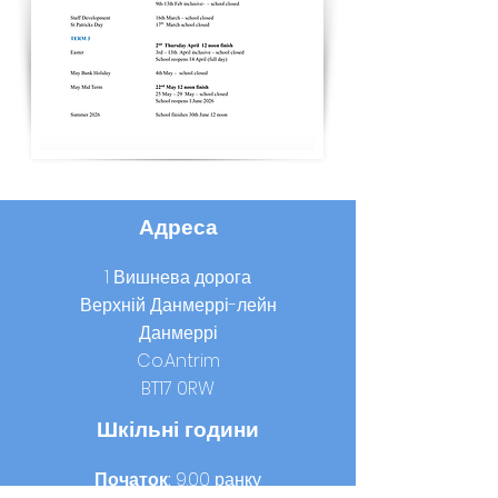
Адреса
1 Вишнева дорога
Верхній Данмеррі-лейн
Данмеррі
Co.Antrim
BT17 0RW
Шкільні години
Початок:
9.00 ранку