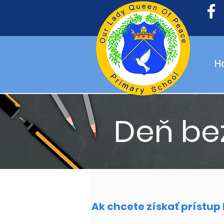
H
Deň be
Ak chcete získať prístup