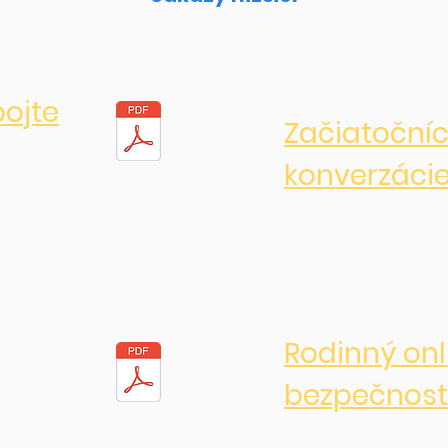
pojte
Začiatočníc
konverzáci
Rodinný onl
bezpečnost