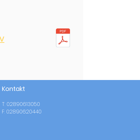
v
Kontakt
T: 02890613050
F: 02890620440