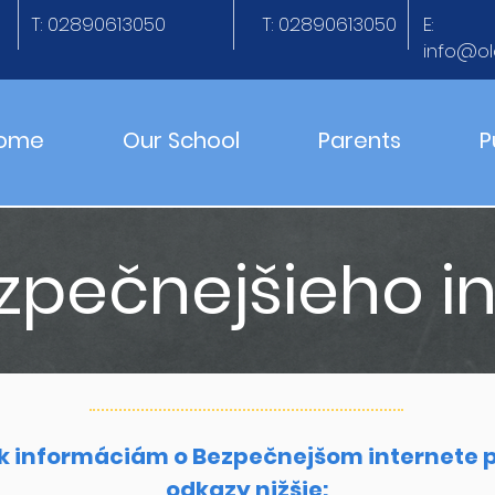
T: 02890613050
T: 02890613050
E:
info@ol
ome
Our School
Parents
P
zpečnejšieho in
 k informáciám o Bezpečnejšom internete p
odkazy nižšie: