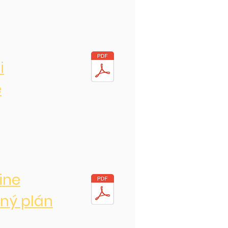
i
e
ine
ný plán