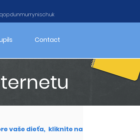
qop.dunmurry.ni.sch.uk
upils
Contact
ternetu
re vaše dieťa,
kliknite na