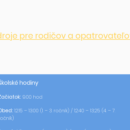
droje pre rodičov a opatrovateľo
Školské hodiny
Začiatok:
9.00 hod
Obed:
12:15 – 13:00 (1. – 3. ročník) / 12:40 – 13:25 (4. – 7.
ročník)