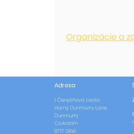
Organizácie a z
Adresa
1 Čerešňová cesta
Horný Dunmurry Lane
Dunmurry
Co.Antrim
BT17 0RW