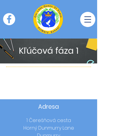
Kľúčová fáza 1
Adresa
1 Čerešňová cesta
Horný Dunmurry Lane
Dunmurry