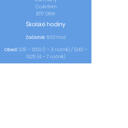
Co.Antrim
BT17 0RW
Školské hodiny
Začiatok:
9.00 hod
Obed:
12:15 – 13:00 (1. – 3. ročník) / 12:40 –
13:25 (4. – 7. ročník)
Domáci čas:
14:00 (1.-3. ročník) / 15.00
(4.-7. ročník)
Kontakt
T:
02890613050
F:
02890620440
© 2021 od OLQOP. Dizajn podľa
Celá
škola