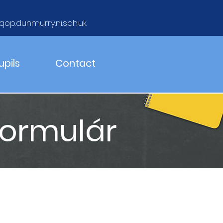
qop.dunmurry.ni.sch.uk
upils
Contact
formulár