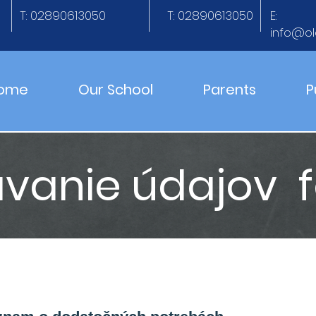
T: 02890613050
T: 02890613050
E:
info@ol
ome
Our School
Parents
P
vanie údajov 