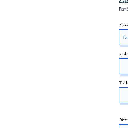
Zá
Pomô
Krst
Zrak
Ťažko
Diét