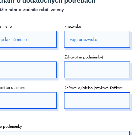
znam o dodatočných potrebách
žte nám a začnite robiť zmeny
né meno
Priezvisko
Zdravotné podmienky)
sti so sluchom
Rečové a/alebo jazykové ťažkosti
ne podmienky