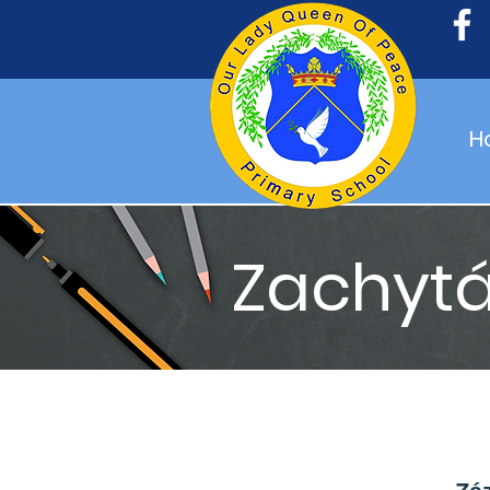
H
Zachytá