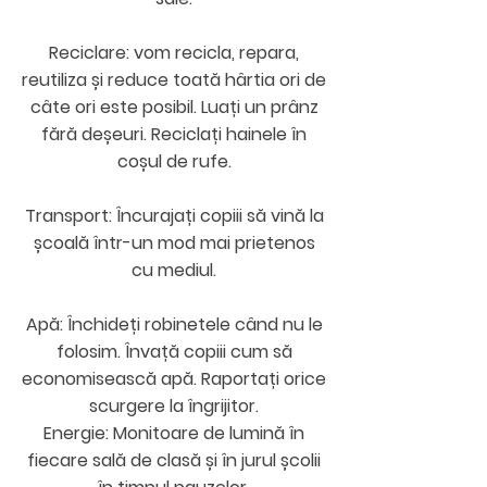
Reciclare: vom recicla, repara,
reutiliza și reduce toată hârtia ori de
câte ori este posibil. Luați un prânz
fără deșeuri. Reciclați hainele în
coșul de rufe.
Transport: Încurajați copiii să vină la
școală într-un mod mai prietenos
cu mediul.
Apă: Închideți robinetele când nu le
folosim. Învață copiii cum să
economisească apă. Raportați orice
scurgere la îngrijitor.
Energie: Monitoare de lumină în
fiecare sală de clasă și în jurul școlii