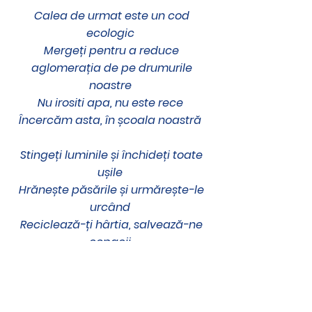
Calea de urmat este un cod
ecologic
Mergeți pentru a reduce
aglomerația de pe drumurile
noastre
Nu irositi apa, nu este rece
Încercăm asta, în școala noastră
Stingeți luminile și închideți toate
ușile
Hrănește păsările și urmărește-le
urcând
Reciclează-ți hârtia, salvează-ne
copacii
Aceasta este ceea ce făceau în
Maica Domnului Regina Păcii
Abordare