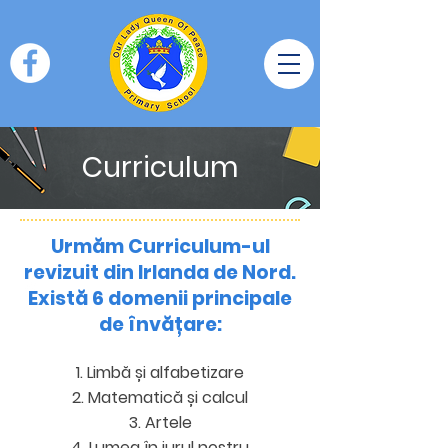
Curriculum
Urmăm Curriculum-ul
revizuit din Irlanda de Nord.
Există 6 domenii principale
de învățare:
Limbă și alfabetizare
Matematică și calcul
Artele
Lumea în jurul nostru