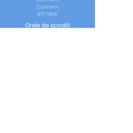
Co.Antrim
BT17 0RW
Orele de școală
Început:
ora 9.00
Prânz:
12.15-13.00
(anul 1-3) /
12.40-13.25
(anul 4-7)
Ora acasă:
14.00 (anul 1-3) / 15.00 (anul
4-7)
a lua legatura
T:
02890613050
F:
02890620440
© 2021 de către OLQOP. Proiectat
de
Întreaga școală