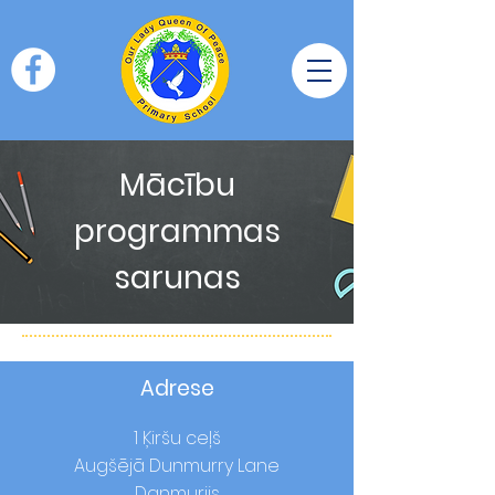
Mācību
programmas
sarunas
Adrese
1 Ķiršu ceļš
Augšējā Dunmurry Lane
Danmurijs