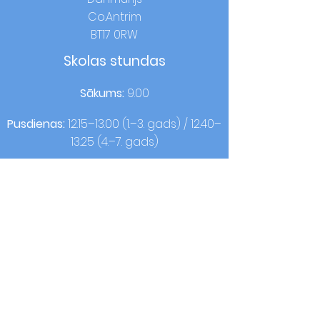
Co.Antrim
BT17 0RW
Skolas stundas
Sākums:
9.00
Pusdienas:
12.15–13.00 (1.–3. gads) / 12.40–
13.25 (4.–7. gads)
Mājas laiks:
14:00 (1.–3. gads) / 15:00 (4.–7.
gads)
Sazināties
T:
02890613050
F:
02890620440
© 2021, OLQOP. Dizaina autors
Visa
skola