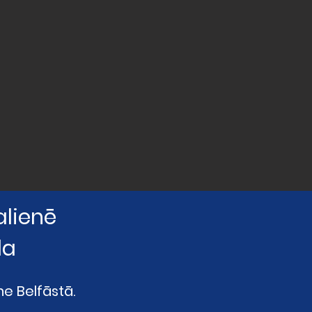
alienē
la
e Belfāstā.