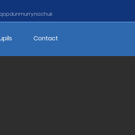
qop.dunmurry.ni.sch.uk
upils
Contact