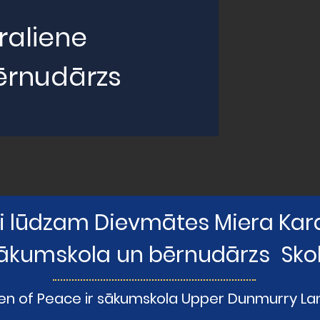
raliene
ērnudārzs
i lūdzam Dievmātes Miera Kar
ākumskola
un bērnudārzs
Sko
n of Peace ir sākumskola Upper Dunmurry Lan