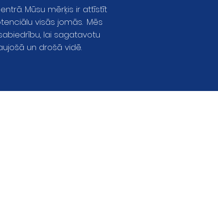
rā. Mūsu mērķis ir attīstīt
tenciālu visās jomās.
Mēs
abiedrību, lai sagatavotu
aujošā un drošā vidē.
rošāka interneta
diena