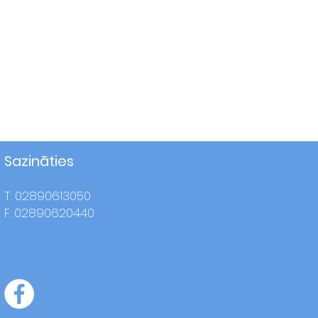
Sazināties
T: 02890613050
F: 02890620440