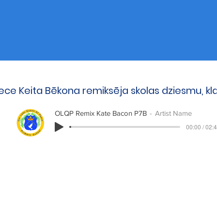
ece Keita Bēkona remiksēja skolas dziesmu, kl
OLQP Remix Kate Bacon P7B
Artist Name
00:00 / 02: