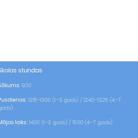
Skolas stundas
Sākums:
9.00
Pusdienas:
12.15–13.00 (1.–3. gads) / 12.40–13.25 (4.–7.
gads)
Mājas laiks:
14:00 (1.–3. gads) / 15:00 (4.–7. gads)