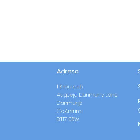
Adrese
1 Ķiršu ceļš
Augšējā Dunmurry Lane
Danmurijs
Co.Antrim
BT17 0RW