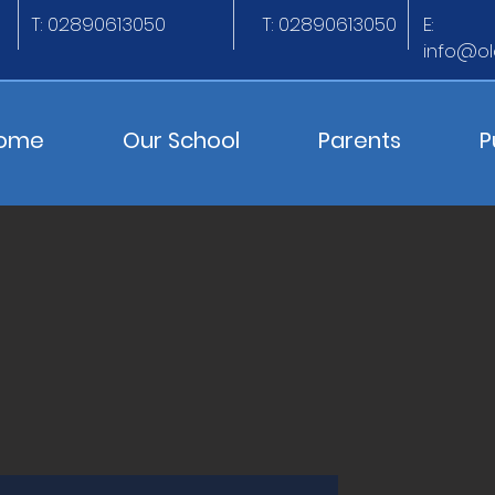
T: 02890613050
T: 02890613050
E:
info@ol
ome
Our School
Parents
P