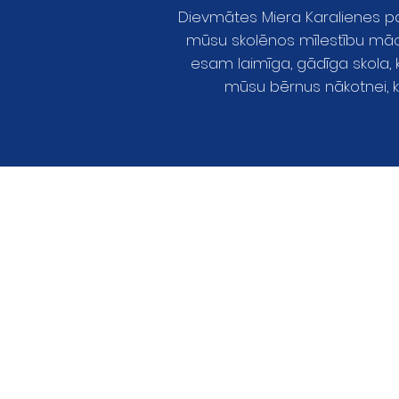
Dievmātes Miera Karalienes pam
mūsu skolēnos mīlestību mācīt
esam laimīga, gādīga skola,
mūsu bērnus nākotnei, ka
Skolas braucie