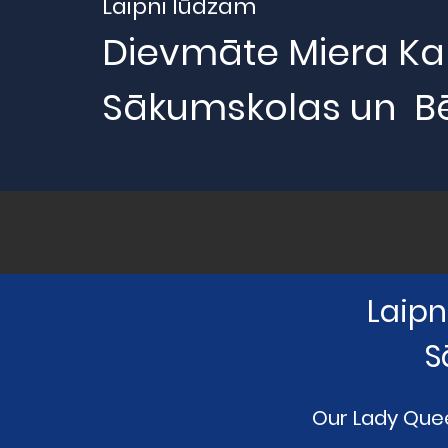
Laipni lūdzam
Dievmāte Miera Ka
Sākumskolas un B
Laipn
S
Our Lady Quee