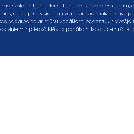
atskolā un bērnudārzā bērni ir visa, ko mēs darām, cent
ies, cieņu pret visiem un vēlmi pilnībā realizēt savu po
 kas sadarbojas ar mūsu vecākiem, pagastu un vietējo s
s viņiem ir priekšā. Mēs to panākam katoļu centrā, iekļ
ni
Biļetens
D