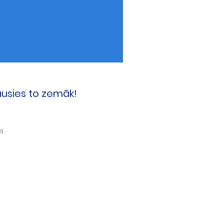
ausies to zemāk!
49