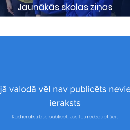
Jaunākās skolas ziņas
jā valodā vēl nav publicēts nevi
ieraksts
Kad ieraksti būs publicēti, Jūs tos redzēsiet šeit.