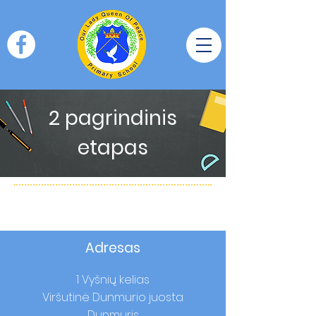
2 pagrindinis
etapas
Adresas
1 Vyšnių kelias
Viršutinė Dunmurio juosta
Dunmuris