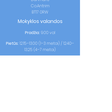
Co.Antrim
BT17 0RW
Mokyklos valandos
Pradžia:
9.00 val
Pietūs:
12.15–13.00 (1–3 metai) / 12.40–
13.25 (4–7 metai)
Namų laikas:
14:00 (1–3 metai) / 15:00 (4–
7 metai)
kontaktas
T:
02890613050
F:
02890620440
© 2021, OLQOP. Sukurtas
Visa
mokykla