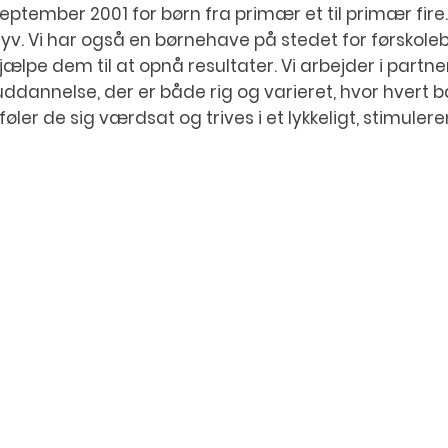
eptember 2001 for børn fra primær et til primær fire.
syv. Vi har også en børnehave på stedet for førskolebør
jælpe dem til at opnå resultater. Vi arbejder i part
uddannelse, der er både rig og varieret, hvor hvert 
føler de sig værdsat og trives i et lykkeligt, stimulere