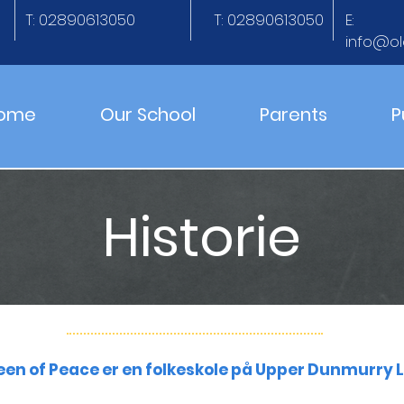
T: 02890613050
T: 02890613050
E:
info@ol
ome
Our School
Parents
P
Historie
en of Peace er en folkeskole på Upper Dunmurry La