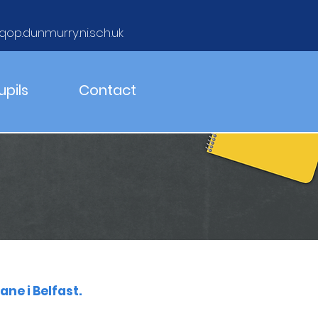
qop.dunmurry.ni.sch.uk
upils
Contact
ne i Belfast.